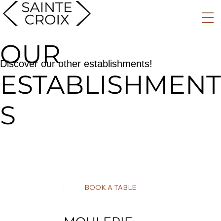
OUR
Discover our other establishments!
ESTABLISHMENT
S
BOOK A TABLE
DISCOVER