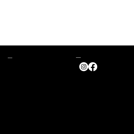
Follow us
Contact
11 Rue Sainte-Croix
44000 Nantes
© 2025 CREPERIE SAINTE-CROIX - CRÉATION DE SITE INTERNET
RESTAURANT AVEC OVERFULL
Legal mention